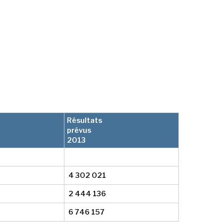
Résultats
prévus
2013
4 302 021
2 444 136
6 746 157