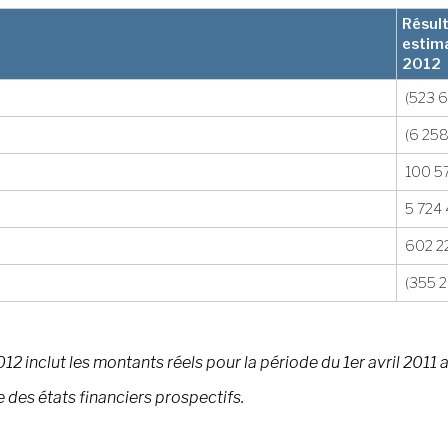
Résul
estim
2012
(523 6
(6 25
100 5
5 724
602 2
(355 2
12 inclut les montants réels pour la période du 1er avril 2011 a
 des états financiers prospectifs.