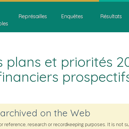
Skip
Skip
Passer
ion
to
to
à
Représailles
Enquêtes
Résultats
main
"About
la
bles
content
this
version
site"
HTML
simplifiée
 plans et priorités 2
financiers prospectif
 archived on the Web
 for reference, research or recordkeeping purposes. It is no