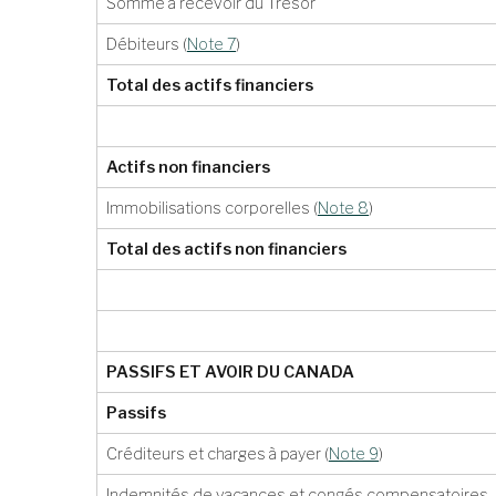
Somme à recevoir du Trésor
Débiteurs
(
Note 7
)
Total des actifs financiers
Actifs non financiers
Immobilisations corporelles
(
Note 8
)
Total des actifs non financiers
PASSIFS ET AVOIR DU CANADA
Passifs
Créditeurs et charges à payer
(
Note 9
)
Indemnités de vacances et congés compensatoires