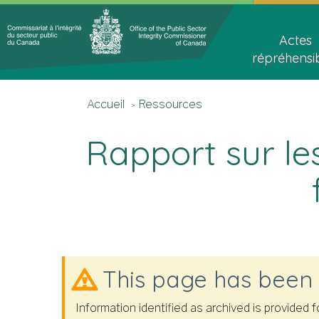
Topics
Main
Menu
navigat
Actes
répréhensi
Accueil
You
Accueil
Ressources
are
here
Rapport sur les
This page has been
Information identified as archived is provided