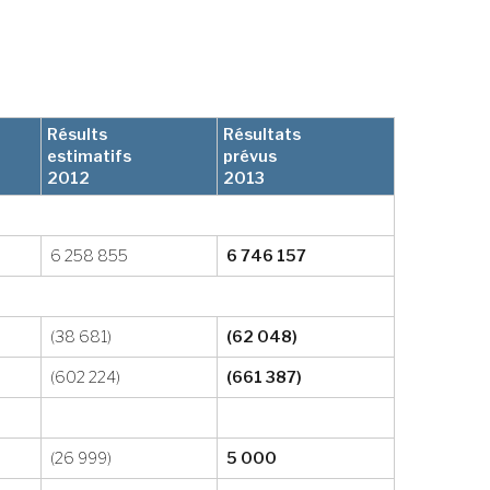
Résults
Résultats
estimatifs
prévus
2012
2013
6 258 855
6 746 157
(38 681)
(62 048)
(602 224)
(661 387)
(26 999)
5 000