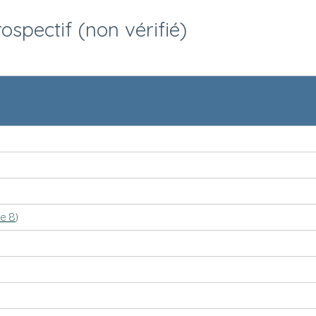
rospectif (non vérifié)
e 8
)