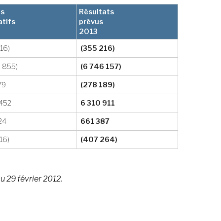
ts
Résultats
atifs
prévus
2013
16)
(355 216)
8 855)
(6 746 157)
79
(
278 189)
 452
6 310 911
24
661 387
16)
(407 264)
u 29 février 2012.