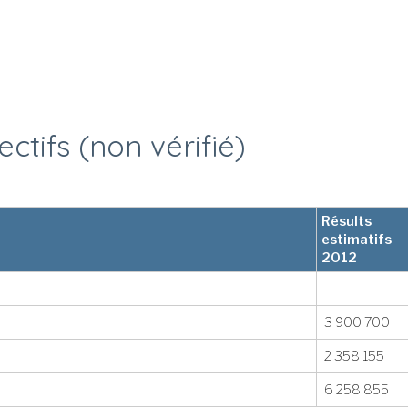
ctifs (non vérifié)
Résults
estimatifs
2012
3 900 700
2 358 155
6 258 855