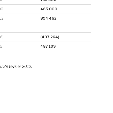
00
465 000
652
894 463
16)
(407 264)
36
487 199
u 29 février 2012.