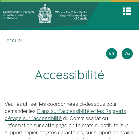
Commis
Accueil
Skip
Passer
S
à
to
à
A
main
la
l'intégri
M
content
version
You
du
HTML
Accueil
are
secteur
simplifiée
Sélectio
here
public
How
English
A
A
A
to
de
du
resize
langues
Canad
Accessibilité
text
Veuillez utiliser les coordonnées ci-dessous pour
demander les
Plans sur l’accessibilité et les Rapports
d’étape sur l’accessibilité
du Commissariat ou
l’information sur cette page en formats substituts (sur
support papier, en gros caractères, sur support en braille,