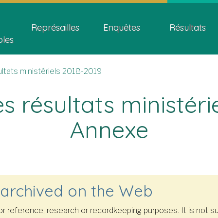
Skip
Skip
Passer
ion
to
to
à
Représailles
Enquêtes
Résultats
main
"About
la
bles
content
this
version
site"
HTML
simplifiée
ultats ministériels 2018-2019
s résultats ministéri
Annexe
 archived on the Web
 for reference, research or recordkeeping purposes. It is no