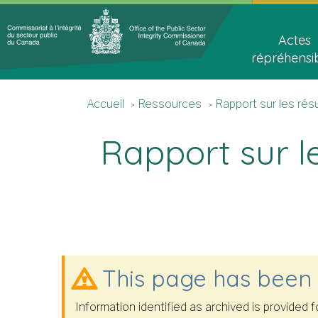
Topics
Main
Menu
navigat
Actes
répréhensi
Accueil
You
Accueil
Ressources
Rapport sur les rés
are
here
Rapport sur le
This page has been
Information identified as archived is provided