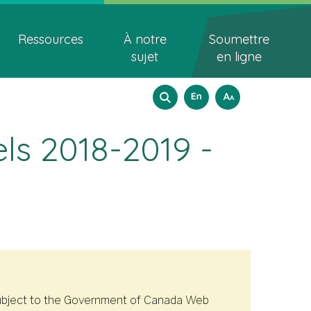
Ressources
À notre
Soumettre
sujet
en ligne
Search
Sélection
How
English
A
A
A
to
form
de
resize
els 2018-2019 -
langues
text
t subject to the Government of Canada Web