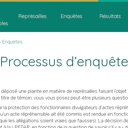
Skip
Skip
Passer
ion
to
to
à
Représailles
Enquêtes
Résultats
main
"About
la
bles
content
this
version
site"
HTML
simplifiée
Enquêtes
Processus d’enquêt
déposé une plainte en matière de représailles faisant l’obje
titre de témoin, vous vous posez peut-être plusieurs questi
r la protection des fonctionnaires divulgateurs d’actes rép
qu’un acte répréhensible ait été commis est rendue en foncti
ble que les allégations soient vraies que fausses). La décision
 à la LPFDAR, en fonction de la question de savoir s’il y a «