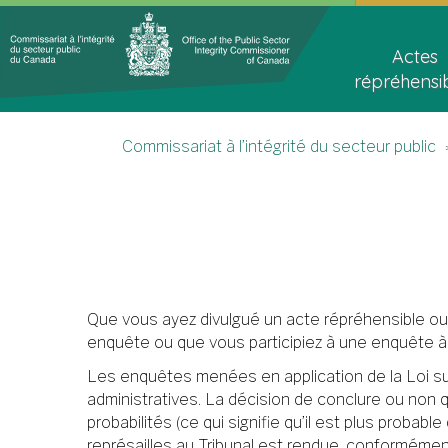
Topics
Main
Menu
navigat
Actes
répréhensi
Accueil
You
Commissariat à l’intégrité du secteur public
are
here
Que vous ayez divulgué un acte répréhensible ou 
enquête ou que vous participiez à une enquête à 
Les enquêtes menées en application de la Loi su
administratives. La décision de conclure ou non 
probabilités (ce qui signifie qu’il est plus proba
représailles au Tribunal est rendue, conformément