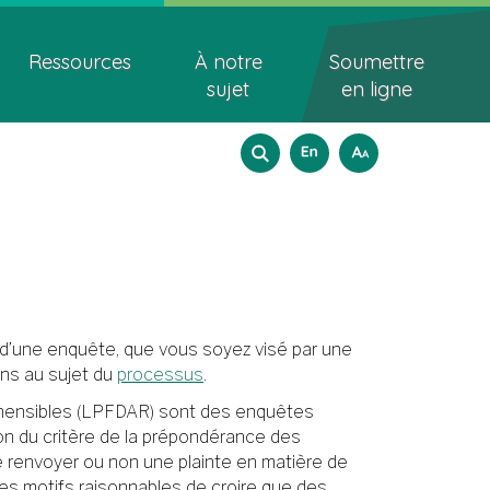
Ressources
À notre
Soumettre
sujet
en ligne
Search
Sélection
How
English
A
A
A
to
form
de
resize
e
langues
text
t d’une enquête, que vous soyez visé par une
ons au sujet du
processus
.
réhensibles (LPFDAR) sont des enquêtes
on du critère de la prépondérance des
 de renvoyer ou non une plainte en matière de
 des motifs raisonnables de croire que des